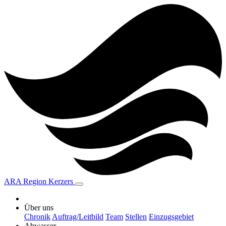
ARA Region Kerzers
Über uns
Chronik
Auftrag/Leitbild
Team
Stellen
Einzugsgebiet
Abwasser