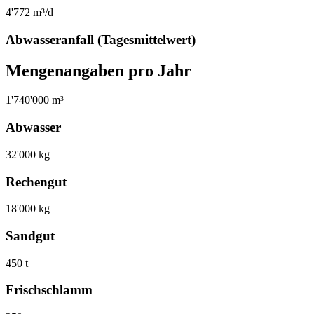
4'772 m³/d
Abwasseranfall (Tagesmittelwert)
Mengenangaben pro Jahr
1'740'000 m³
Abwasser
32'000 kg
Rechengut
18'000 kg
Sandgut
450 t
Frischschlamm